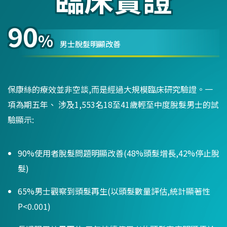
90
%
男士脫髮明顯改善
保康絲的療效並非空談,而是經過大規模臨床研究驗證。一
項為期五年、 涉及1,553名18至41歲輕至中度脫髮男士的試
驗顯示:
90%使用者脫髮問題明顯改善(48%頭髮增長,42%停止脫
髮)
65%男士觀察到頭髮再生(以頭髮數量評估,統計顯著性
P<0.001)