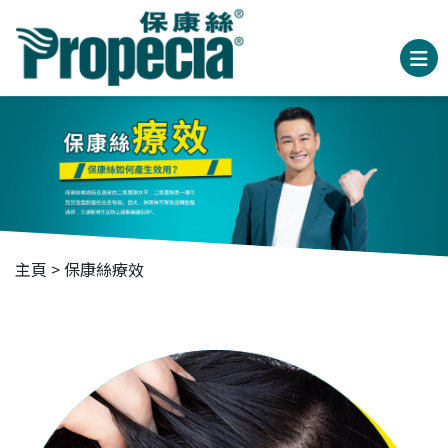
主頁
> 保康絲療效