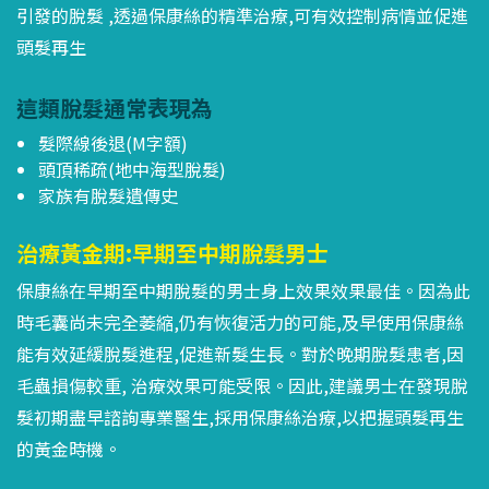
引發的脫髮 ,透過保康絲的精準治療,可有效控制病情並促進
頭髮再生
這類脫髮通常表現為
髮際線後退(M字額)
頭頂稀疏(地中海型脫髮)
家族有脫髮遺傳史
治療黃金期:早期至中期脫髮男士
保康絲在早期至中期脫髮的男士身上效果效果最佳。因為此
時毛囊尚未完全萎縮,仍有恢復活力的可能,及早使用保康絲
能有效延緩脫髮進程,促進新髮生長。對於晚期脫髮患者,因
毛蟲損傷較重, 治療效果可能受限。因此,建議男士在發現脫
髮初期盡早諮詢專業醫生,採用保康絲治療,以把握頭髮再生
的黃金時機。