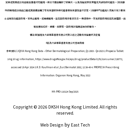
兒童或對其成份有過敏反應者切勿服用。婦女不應接觸碎了的藥片。以免為胎兒帶來某種先天缺陷的可能性。(若保康
絲的藥用成份透過口服或其皮膚接觸了懷有男嬰的孕婦可能會導致男嬰性器不正常。)保康絲®功能因人而異只有少數男
士出現性功能副作用。若停止服用，或繼續服用，這些副作用亦會消失在一 般使用中，罕見的副作用包括乳房腫脹，過
敏反應如紅疹、痕癢、抑鬱等。副作用詳情應諮詢你的醫生。
備註:歐加隆及大昌華嘉香港有限公司對上述之活動有保留最終決定權
#此為大昌華嘉香港有限公司查詢熱線
參考資料:1.IQVIA Hong Kong Data – Other Dermatological Preparation, Q1 2003 - Q4 2023 2.Propecia Tablet.
1mg drug information, https://www.drugoffice.gov.hk/eps/drug/productDetail2/tc/consumer/138772,
accessed 29 Apr 2024 3.K.D. Kaufman et al.,EurJDermatol 2002; 12:38-49 4. PROPECIA Prescribing
Information. Organon Hong Kong, May 2022
HK-PRO-110124 Sep/2025
Copyright © 2026 DKSH Hong Kong Limited. All rights
reserved.
by
Web Design
East Tech