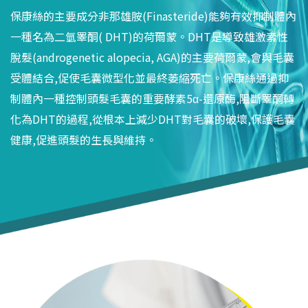
保康絲的主要成分非那雄胺(Finasteride)能夠有效抑制體內
一種名為二氫睪酮( DHT)的荷爾蒙。DHT是導致雄激素性
脫髮(androgenetic alopecia, AGA)的主要荷爾蒙,會與毛囊
受體結合,促使毛囊微型化並最終萎縮死亡。保康絲通過抑
制體內一種控制頭髮毛囊的重要酵素5α-還原酶,阻斷睪酮轉
化為DHT的過程,從根本上減少DHT對毛囊的破壞,保護毛囊
健康,促進頭髮的生長與維持。